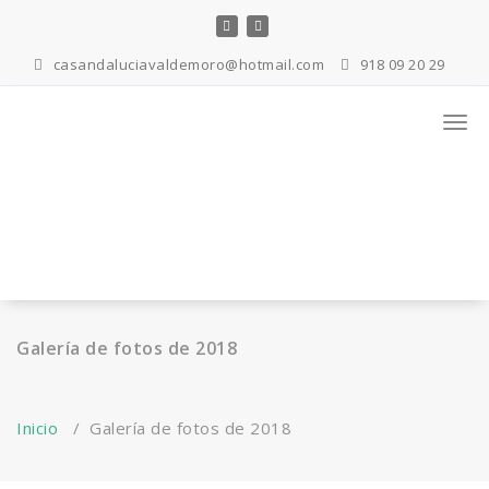
Saltar
al
contenido
casandaluciavaldemoro@hotmail.com
918 09 20 29
Calle Dr. Rogelio Casal Marín s/n Valdemoro
Activ
la
nave
Galería de fotos de 2018
Inicio
/
Galería de fotos de 2018